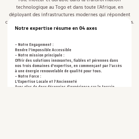
technologique au Togo et dans toute l’Afrique, en
déployant des infrastructures modernes qui répondent
concrètement aux défis de développement de nos régions.
Notre expertise résume en 04 axes
–
Notre Engagement :
Rendre l’I
mpossible Accessible
– Notre mission principale :
Offrir des solutions innovantes, fiables et pérennes dans
nos trois domaines d’expertise, en commençant par l’accès
à une énergie renouvelable de qualité pour tous.
– Notre Force :
L’Expertise Locale et l’Ancienneté
Avec plus de deux décennies d’expérience sur le terrain,
nous garantissons des solutions parfaitement adaptées
aux réalités locales. ADBT s’engage non seulement à
fournir des équipements aux normes internationales, mais
aussi à former et mobiliser des personnels nationaux
qualifiés pour assurer un service après-vente rapide et
efficace.
– Notre Promesse :
L’excellence technique pour une autonomie énergétique et
technologique durable.